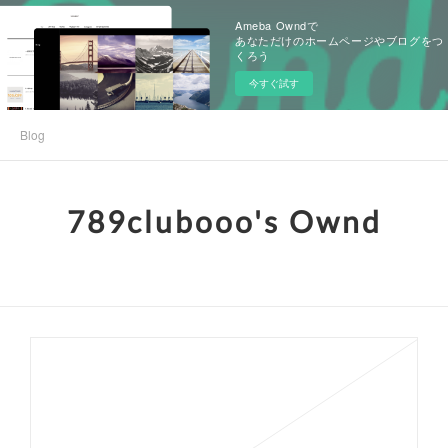
Ameba Owndで
あなただけのホームページやブログをつ
くろう
今すぐ試す
Blog
789clubooo's Ownd